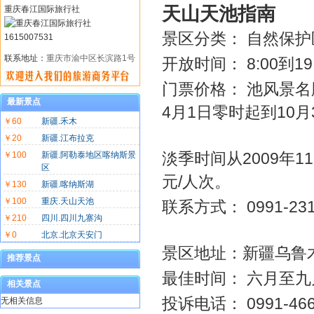
天山天池指南
重庆春江国际旅行社
景区分类： 自然保护
联系地址：
重庆市渝中区长滨路1号
开放时间： 8:00到19:
门票价格： 池风景名
最新景点
4月1日零时起到10月
￥60
新疆.禾木
￥20
新疆.江布拉克
淡季时间从2009年1
￥100
新疆.阿勒泰地区喀纳斯景
区
元/人次。
￥130
新疆.喀纳斯湖
￥100
重庆.天山天池
联系方式： 0991-2310
￥210
四川.四川九寨沟
￥0
北京.北京天安门
景区地址：
新疆乌鲁木
推荐景点
最佳时间： 六月至九
相关景点
投诉电话： 0991-466
无相关信息