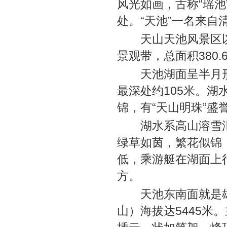
风光如画，古称“瑶
处。“天池”一名来自
天山天池风景区以
景观带，总面积380.
天池湖面呈半月形，长
最深处约105米。
锦，有“天山明珠”
湖水系高山溶雪汇
绿草如茵，繁花似锦
低，乘游艇在湖面上
方。
天池东南面就是雄伟
山）海拔达5445