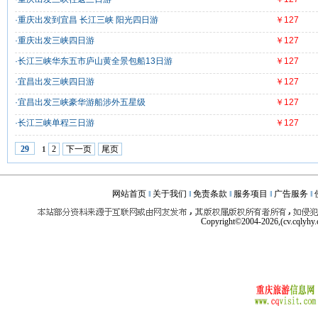
·重庆出发到宜昌 长江三峡 阳光四日游
￥127
·重庆出发三峡四日游
￥127
·长江三峡华东五市庐山黄全景包船13日游
￥127
·宜昌出发三峡四日游
￥127
·宜昌出发三峡豪华游船涉外五星级
￥127
·长江三峡单程三日游
￥127
2
下一页
尾页
29
1
网站首页
‖
关于我们
‖
免责条款
‖
服务项目
‖
广告服务
‖
Copyright©2004-2026,(cv.cqlyhy