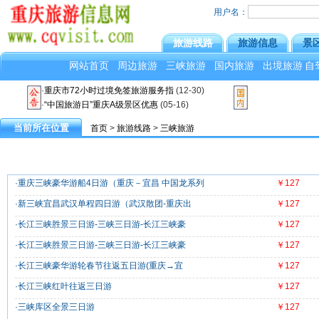
用户名：
旅游线路
旅游信息
景
网站首页
周边旅游
三峡旅游
国内旅游
出境旅游
自
·
重庆市72小时过境免签旅游服务指
(12-30)
·
“中国旅游日”重庆A级景区优惠
(05-16)
当前所在位置
首页
>
旅游线路
>
三峡旅游
·重庆三峡豪华游船4日游（重庆－宜昌 中国龙系列
￥127
·新三峡宜昌武汉单程四日游（武汉散团-重庆出
￥127
·长江三峡胜景三日游-三峡三日游-长江三峡豪
￥127
·长江三峡胜景三日游-三峡三日游-长江三峡豪
￥127
·长江三峡豪华游轮春节往返五日游(重庆→宜
￥127
·长江三峡红叶往返三日游
￥127
·三峡库区全景三日游
￥127